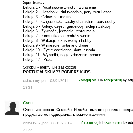
Spis treści:
Lekcja 1 - Podstawowe zwroty i wyrażenia
Lekcja 2 - Liczebniki, dni tygodnia, pory roku i czas
Lekcja 3 - Człowiek i rodzina
Lekcja 4 - Części ciała, cechy charakteru, opis osoby
Lekcja 5 - Kolory, części garderoby, sklep i zakupy
Lekcja 6 - Żywność, jedzenie, restauracja
Lekcja 7 - Komunikacja i podróżowanie
Lekcja 8 - Wakacje, czas wolny i hobby
Lekcja 9 - W mieście, pytanie o drogę
Lekcja 10 - Życie codzienne, dom, szkoła
Lekcja 11 - Wypadki, nagłe zdarzenia, pomoc
Lekcja 12 - Praca
Spróbuj - efekty Cię zaskoczą!
PORTUGALSKI MP3 POBIERZ KURS
Zaloguj się
lub
zarejestruj
by od
osłuchany, pon., 08/01/2011 -
18:34
Очень
Очень интересно. Спасибо. И дабы тема не пропала в недра
предлагаю ее поддерживать комментариями.
Zaloguj się
lub
zarejestruj
by od
obme1987, pon., 06/13/2011 -
21:33