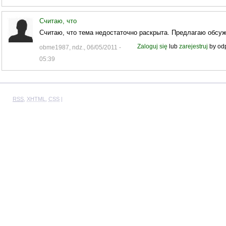
Считаю, что
Считаю, что тема недостаточно раскрыта. Предлагаю обсу
Zaloguj się
lub
zarejestruj
by od
obme1987, ndz., 06/05/2011 -
05:39
RSS
,
XHTML
,
CSS
|