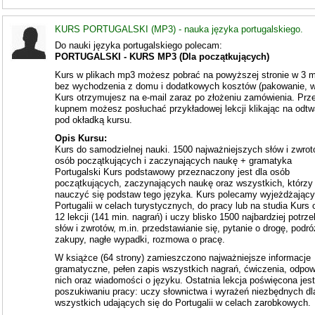
KURS PORTUGALSKI (MP3) - nauka języka portugalskiego.
Do nauki języka portugalskiego polecam:
PORTUGALSKI - KURS MP3 (Dla początkujących)
Kurs w plikach mp3 możesz pobrać na powyższej stronie w 3 m
bez wychodzenia z domu i dodatkowych kosztów (pakowanie, w
Kurs otrzymujesz na e-mail zaraz po złożeniu zamówienia. Prz
kupnem możesz posłuchać przykładowej lekcji klikając na odtw
pod okładką kursu.
Opis Kursu:
Kurs do samodzielnej nauki. 1500 najważniejszych słów i zwrot
osób początkujących i zaczynających naukę + gramatyka
Portugalski Kurs podstawowy przeznaczony jest dla osób
początkujących, zaczynających naukę oraz wszystkich, którzy
nauczyć się podstaw tego języka. Kurs polecamy wyjeżdżając
Portugalii w celach turystycznych, do pracy lub na studia Kurs
12 lekcji (141 min. nagrań) i uczy blisko 1500 najbardziej potrz
słów i zwrotów, m.in. przedstawianie się, pytanie o drogę, podróż
zakupy, nagłe wypadki, rozmowa o pracę.
W książce (64 strony) zamieszczono najważniejsze informacje
gramatyczne, pełen zapis wszystkich nagrań, ćwiczenia, odpow
nich oraz wiadomości o języku. Ostatnia lekcja poświęcona jest
poszukiwaniu pracy: uczy słownictwa i wyrażeń niezbędnych dl
wszystkich udających się do Portugalii w celach zarobkowych.