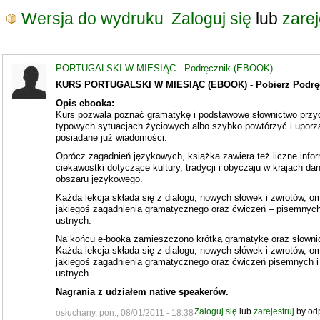
Wersja do wydruku
Zaloguj się
lub
zarej
PORTUGALSKI W MIESIĄC - Podręcznik (EBOOK)
KURS PORTUGALSKI W MIESIĄC (EBOOK) - Pobierz Podrę
Opis ebooka:
Kurs pozwala poznać gramatykę i podstawowe słownictwo przy
typowych sytuacjach życiowych albo szybko powtórzyć i upor
posiadane już wiadomości.
Oprócz zagadnień językowych, książka zawiera też liczne infor
ciekawostki dotyczące kultury, tradycji i obyczaju w krajach da
obszaru językowego.
Każda lekcja składa się z dialogu, nowych słówek i zwrotów, o
jakiegoś zagadnienia gramatycznego oraz ćwiczeń – pisemnych
ustnych.
Na końcu e-booka zamieszczono krótką gramatykę oraz słowni
Każda lekcja składa się z dialogu, nowych słówek i zwrotów, o
jakiegoś zagadnienia gramatycznego oraz ćwiczeń pisemnych i
ustnych.
Nagrania z udziałem native speakerów.
Zaloguj się
lub
zarejestruj
by od
osłuchany, pon., 08/01/2011 - 18:38